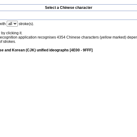
Select a Chinese character
with
stroke(s).
by clicking it.
recognition application recognises 4354 Chinese characters (yellow marked) depe
f strokes.
e and Korean (CJK) unified ideographs [4E00 - 9FFF]