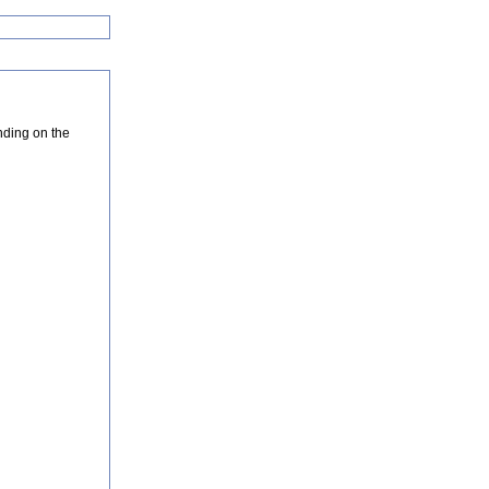
nding on the