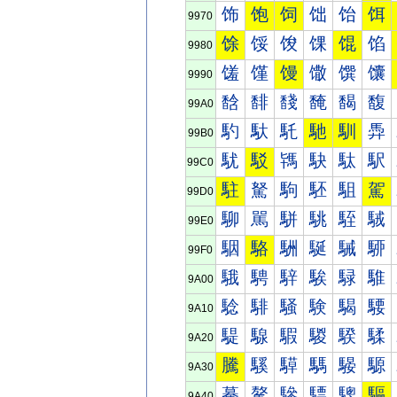
饰
饱
饲
饳
饴
饵
9970
馀
馁
馂
馃
馄
馅
9980
馐
馑
馒
馓
馔
馕
9990
馠
馡
馢
馣
馤
馥
99A0
馰
馱
馲
馳
馴
馵
99B0
駀
駁
駂
駃
駄
駅
99C0
駐
駑
駒
駓
駔
駕
99D0
駠
駡
駢
駣
駤
駥
99E0
駰
駱
駲
駳
駴
駵
99F0
騀
騁
騂
騃
騄
騅
9A00
騐
騑
騒
験
騔
騕
9A10
騠
騡
騢
騣
騤
騥
9A20
騰
騱
騲
騳
騴
騵
9A30
驀
驁
驂
驃
驄
驅
9A40