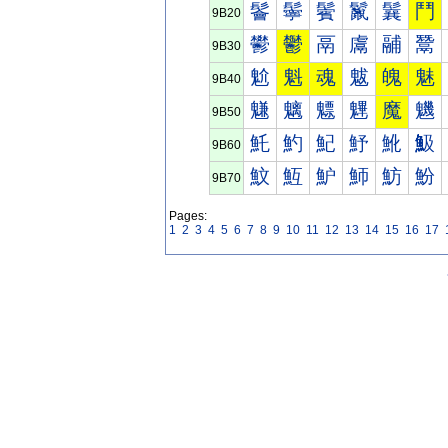
鬠
鬡
鬢
鬣
鬤
鬥
9B20
鬰
鬱
鬲
鬳
鬴
鬵
9B30
魀
魁
魂
魃
魄
魅
9B40
魐
魑
魒
魓
魔
魕
9B50
魠
魡
魢
魣
魤
魥
9B60
魰
魱
魲
魳
魴
魵
9B70
Pages:
1
2
3
4
5
6
7
8
9
10
11
12
13
14
15
16
17