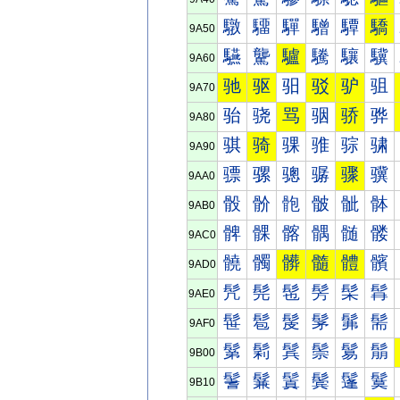
驐
驑
驒
驓
驔
驕
9A50
驠
驡
驢
驣
驤
驥
9A60
驰
驱
驲
驳
驴
驵
9A70
骀
骁
骂
骃
骄
骅
9A80
骐
骑
骒
骓
骔
骕
9A90
骠
骡
骢
骣
骤
骥
9AA0
骰
骱
骲
骳
骴
骵
9AB0
髀
髁
髂
髃
髄
髅
9AC0
髐
髑
髒
髓
體
髕
9AD0
髠
髡
髢
髣
髤
髥
9AE0
髰
髱
髲
髳
髴
髵
9AF0
鬀
鬁
鬂
鬃
鬄
鬅
9B00
鬐
鬑
鬒
鬓
鬔
鬕
9B10