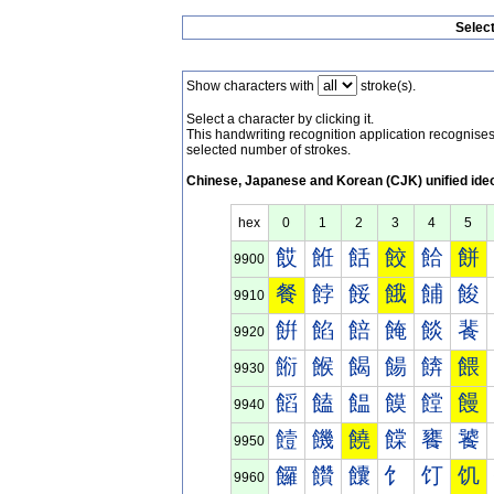
Selec
Show characters with
stroke(s).
Select a character by clicking it.
This handwriting recognition application recognis
selected number of strokes.
Chinese, Japanese and Korean (CJK) unified ide
hex
0
1
2
3
4
5
餀
餁
餂
餃
餄
餅
9900
餐
餑
餒
餓
餔
餕
9910
餠
餡
餢
餣
餤
餥
9920
餰
餱
餲
餳
餴
餵
9930
饀
饁
饂
饃
饄
饅
9940
饐
饑
饒
饓
饔
饕
9950
饠
饡
饢
饣
饤
饥
9960