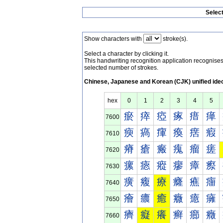
Selec
Show characters with
stroke(s).
Select a character by clicking it.
This handwriting recognition application recognis
selected number of strokes.
Chinese, Japanese and Korean (CJK) unified ide
hex
0
1
2
3
4
5
瘀
瘁
瘂
瘃
瘄
瘅
7600
瘐
瘑
瘒
瘓
瘔
瘕
7610
瘠
瘡
瘢
瘣
瘤
瘥
7620
瘰
瘱
瘲
瘳
瘴
瘵
7630
癀
癁
療
癃
癄
癅
7640
癐
癑
癒
癓
癔
癕
7650
癠
癡
癢
癣
癤
癥
7660