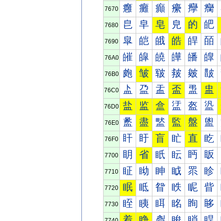
癰
癱
癲
癳
癴
癵
7670
皀
皁
皂
皃
的
皅
7680
皐
皑
皒
皓
皔
皕
7690
皠
皡
皢
皣
皤
皥
76A0
皰
皱
皲
皳
皴
皵
76B0
盀
盁
盂
盃
盄
盅
76C0
盐
监
盒
盓
盔
盕
76D0
盠
盡
盢
監
盤
盥
76E0
盰
盱
盲
盳
直
盵
76F0
眀
省
眂
眃
眄
眅
7700
眐
眑
眒
眓
眔
眕
7710
眠
眡
眢
眣
眤
眥
7720
眰
眱
眲
眳
眴
眵
7730
着
睁
睂
睃
睄
睅
7740