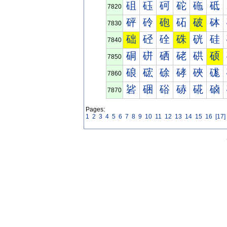
砠
砡
砢
砣
砤
砥
7820
砰
砱
砲
砳
破
砵
7830
础
硁
硂
硃
硄
硅
7840
硐
硑
硒
硓
硔
硕
7850
硠
硡
硢
硣
硤
硥
7860
硰
硱
硲
硳
硴
硵
7870
Pages:
1
2
3
4
5
6
7
8
9
10
11
12
13
14
15
16
[17]