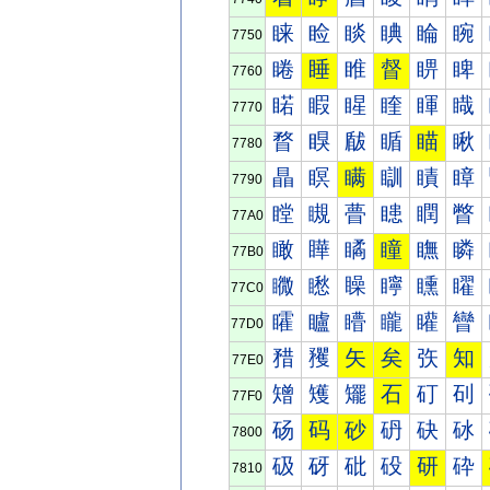
睐
睑
睒
睓
睔
睕
7750
睠
睡
睢
督
睤
睥
7760
睰
睱
睲
睳
睴
睵
7770
瞀
瞁
瞂
瞃
瞄
瞅
7780
瞐
瞑
瞒
瞓
瞔
瞕
7790
瞠
瞡
瞢
瞣
瞤
瞥
77A0
瞰
瞱
瞲
瞳
瞴
瞵
77B0
矀
矁
矂
矃
矄
矅
77C0
矐
矑
矒
矓
矔
矕
77D0
矠
矡
矢
矣
矤
知
77E0
矰
矱
矲
石
矴
矵
77F0
砀
码
砂
砃
砄
砅
7800
砐
砑
砒
砓
研
砕
7810