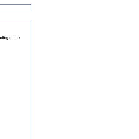
nding on the