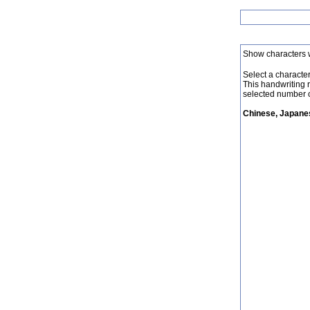
Show characters 
Select a character 
This handwriting 
selected number o
Chinese, Japanes