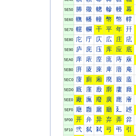
幐
幑
幒
幓
幔
幕
5E50
幠
幡
幢
幣
幤
幥
5E60
幰
幱
干
平
年
幵
5E70
庀
庁
庂
広
庄
庅
5E80
庐
庑
庒
库
应
底
5E90
庠
庡
庢
庣
庤
庥
5EA0
庰
庱
庲
庳
庴
庵
5EB0
廀
廁
廂
廃
廄
廅
5EC0
廐
廑
廒
廓
廔
廕
5ED0
廠
廡
廢
廣
廤
廥
5EE0
廰
廱
廲
廳
廴
廵
5EF0
开
弁
异
弃
弄
弅
5F00
弐
弑
弒
弓
弔
引
5F10