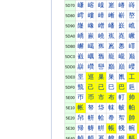
嵰
嵱
嵲
嵳
嵴
嵵
5D70
嶀
嶁
嶂
嶃
嶄
嶅
5D80
嶐
嶑
嶒
嶓
嶔
嶕
5D90
嶠
嶡
嶢
嶣
嶤
嶥
5DA0
嶰
嶱
嶲
嶳
嶴
嶵
5DB0
巀
巁
巂
巃
巄
巅
5DC0
巐
巑
巒
巓
巔
巕
5DD0
巠
巡
巢
巣
巤
工
5DE0
巰
己
已
巳
巴
巵
5DF0
帀
币
市
布
帄
帅
5E00
帐
帑
帒
帓
帔
帕
5E10
帠
帡
帢
帣
帤
帥
5E20
帰
帱
帲
帳
帴
帵
5E30
幀
幁
幂
幃
幄
幅
5E40