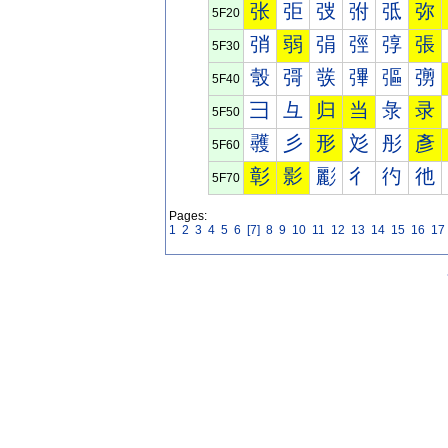
张
弡
弢
弣
弤
弥
5F20
弰
弱
弲
弳
弴
張
5F30
彀
彁
彂
彃
彄
彅
5F40
彐
彑
归
当
彔
录
5F50
彠
彡
形
彣
彤
彥
5F60
彰
影
彲
彳
彴
彵
5F70
Pages:
1
2
3
4
5
6
[7]
8
9
10
11
12
13
14
15
16
17