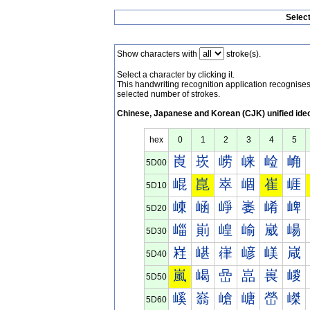
Selec
Show characters with
stroke(s).
Select a character by clicking it.
This handwriting recognition application recognis
selected number of strokes.
Chinese, Japanese and Korean (CJK) unified ide
hex
0
1
2
3
4
5
崀
崁
崂
崃
崄
崅
5D00
崐
崑
崒
崓
崔
崕
5D10
崠
崡
崢
崣
崤
崥
5D20
崰
崱
崲
崳
崴
崵
5D30
嵀
嵁
嵂
嵃
嵄
嵅
5D40
嵐
嵑
嵒
嵓
嵔
嵕
5D50
嵠
嵡
嵢
嵣
嵤
嵥
5D60