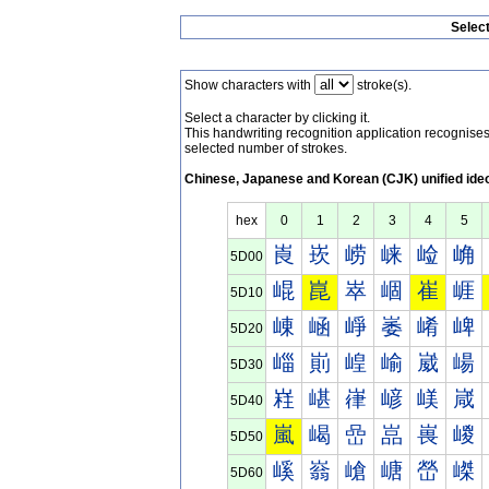
Selec
Show characters with
stroke(s).
Select a character by clicking it.
This handwriting recognition application recognis
selected number of strokes.
Chinese, Japanese and Korean (CJK) unified ide
hex
0
1
2
3
4
5
崀
崁
崂
崃
崄
崅
5D00
崐
崑
崒
崓
崔
崕
5D10
崠
崡
崢
崣
崤
崥
5D20
崰
崱
崲
崳
崴
崵
5D30
嵀
嵁
嵂
嵃
嵄
嵅
5D40
嵐
嵑
嵒
嵓
嵔
嵕
5D50
嵠
嵡
嵢
嵣
嵤
嵥
5D60