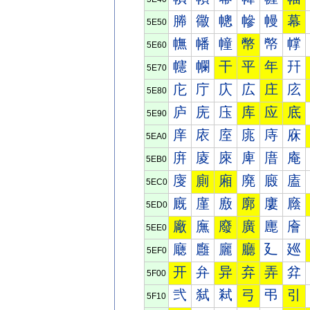
幐
幑
幒
幓
幔
幕
5E50
幠
幡
幢
幣
幤
幥
5E60
幰
幱
干
平
年
幵
5E70
庀
庁
庂
広
庄
庅
5E80
庐
庑
庒
库
应
底
5E90
庠
庡
庢
庣
庤
庥
5EA0
庰
庱
庲
庳
庴
庵
5EB0
廀
廁
廂
廃
廄
廅
5EC0
廐
廑
廒
廓
廔
廕
5ED0
廠
廡
廢
廣
廤
廥
5EE0
廰
廱
廲
廳
廴
廵
5EF0
开
弁
异
弃
弄
弅
5F00
弐
弑
弒
弓
弔
引
5F10