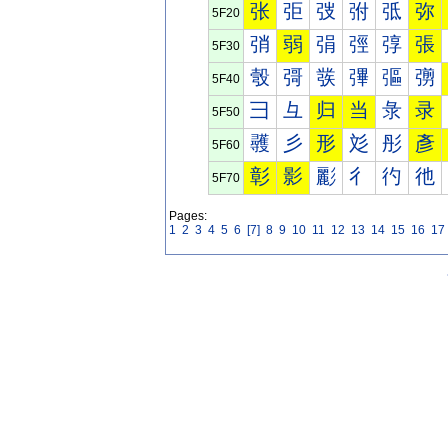
张
弡
弢
弣
弤
弥
5F20
弰
弱
弲
弳
弴
張
5F30
彀
彁
彂
彃
彄
彅
5F40
彐
彑
归
当
彔
录
5F50
彠
彡
形
彣
彤
彥
5F60
彰
影
彲
彳
彴
彵
5F70
Pages:
1
2
3
4
5
6
[7]
8
9
10
11
12
13
14
15
16
17