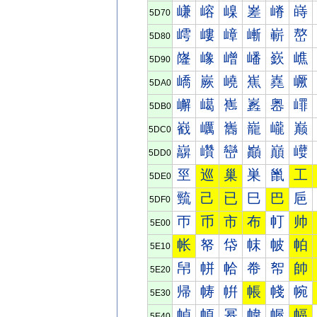
嵰
嵱
嵲
嵳
嵴
嵵
5D70
嶀
嶁
嶂
嶃
嶄
嶅
5D80
嶐
嶑
嶒
嶓
嶔
嶕
5D90
嶠
嶡
嶢
嶣
嶤
嶥
5DA0
嶰
嶱
嶲
嶳
嶴
嶵
5DB0
巀
巁
巂
巃
巄
巅
5DC0
巐
巑
巒
巓
巔
巕
5DD0
巠
巡
巢
巣
巤
工
5DE0
巰
己
已
巳
巴
巵
5DF0
帀
币
市
布
帄
帅
5E00
帐
帑
帒
帓
帔
帕
5E10
帠
帡
帢
帣
帤
帥
5E20
帰
帱
帲
帳
帴
帵
5E30
幀
幁
幂
幃
幄
幅
5E40