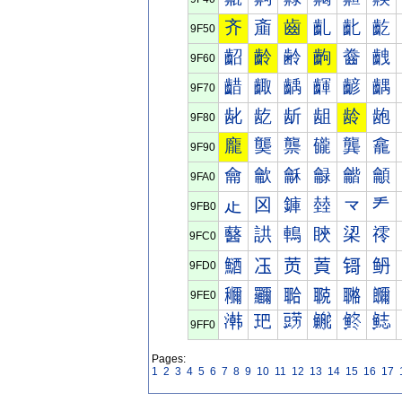
齐
齑
齒
齓
齔
齕
9F50
齠
齡
齢
齣
齤
齥
9F60
齰
齱
齲
齳
齴
齵
9F70
龀
龁
龂
龃
龄
龅
9F80
龐
龑
龒
龓
龔
龕
9F90
龠
龡
龢
龣
龤
龥
9FA0
龰
龱
龲
龳
龴
龵
9FB0
鿀
鿁
鿂
鿃
鿄
鿅
9FC0
鿐
鿑
鿒
鿓
鿔
鿕
9FD0
鿠
鿡
鿢
鿣
鿤
鿥
9FE0
鿰
鿱
鿲
鿳
鿴
鿵
9FF0
Pages:
1
2
3
4
5
6
7
8
9
10
11
12
13
14
15
16
17