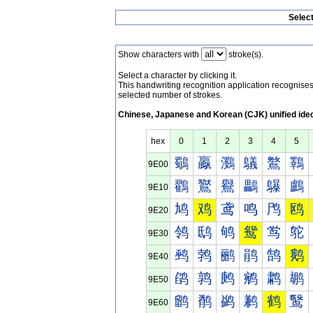
Selec
Show characters with
stroke(s).
Select a character by clicking it.
This handwriting recognition application recognis
selected number of strokes.
Chinese, Japanese and Korean (CJK) unified ide
hex
0
1
2
3
4
5
鸀
鸁
鸂
鸃
鸄
鸅
9E00
鸐
鸑
鸒
鸓
鸔
鸕
9E10
鸠
鸡
鸢
鸣
鸤
鸥
9E20
鸰
鸱
鸲
鸳
鸴
鸵
9E30
鹀
鹁
鹂
鹃
鹄
鹅
9E40
鹐
鹑
鹒
鹓
鹔
鹕
9E50
鹠
鹡
鹢
鹣
鹤
鹥
9E60