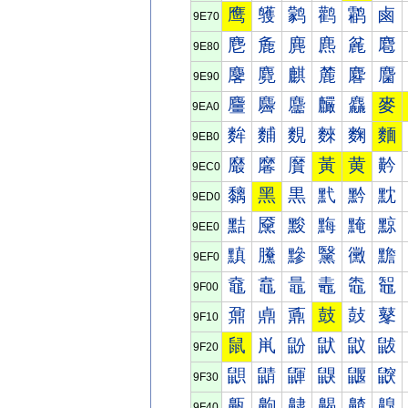
鹰
鹱
鹲
鹳
鹴
鹵
9E70
麀
麁
麂
麃
麄
麅
9E80
麐
麑
麒
麓
麔
麕
9E90
麠
麡
麢
麣
麤
麥
9EA0
麰
麱
麲
麳
麴
麵
9EB0
黀
黁
黂
黃
黄
黅
9EC0
黐
黑
黒
黓
黔
黕
9ED0
黠
黡
黢
黣
黤
黥
9EE0
黰
黱
黲
黳
黴
黵
9EF0
鼀
鼁
鼂
鼃
鼄
鼅
9F00
鼐
鼑
鼒
鼓
鼔
鼕
9F10
鼠
鼡
鼢
鼣
鼤
鼥
9F20
鼰
鼱
鼲
鼳
鼴
鼵
9F30
齀
齁
齂
齃
齄
齅
9F40