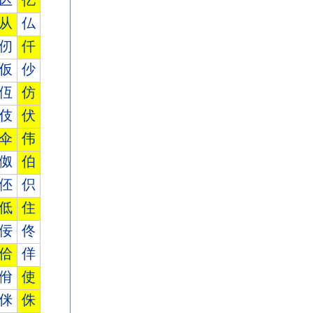
亾
亿
从
仏
仞
仟
仮
仯
仾
仿
伎
伏
伞
伟
伮
伯
伾
伿
低
住
佞
佟
佮
佯
佾
使
侎
侏