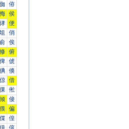
侞
侟
侮
侯
侾
便
俎
俏
俞
俟
修
俯
俾
俿
倎
倏
倞
借
倮
倯
倾
倿
偎
偏
偞
偟
偮
偯