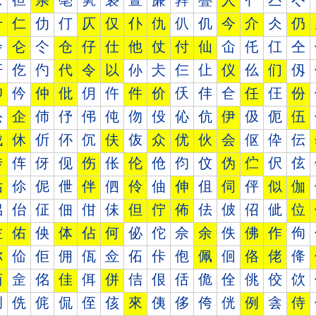
亰
亱
亲
亳
亴
亵
亶
亷
亸
亹
人
亻
亼
亽
什
仁
仂
仃
仄
仅
仆
仇
仈
仉
今
介
仌
仍
仐
仑
仒
仓
仔
仕
他
仗
付
仙
仚
仛
仜
仝
仠
仡
仢
代
令
以
仦
仧
仨
仩
仪
仫
们
仭
仰
仱
仲
仳
仴
仵
件
价
仸
仹
仺
任
仼
份
伀
企
伂
伃
伄
伅
伆
伇
伈
伉
伊
伋
伌
伍
伐
休
伒
伓
伔
伕
伖
众
优
伙
会
伛
伜
伝
传
伡
伢
伣
伤
伥
伦
伧
伨
伩
伪
伫
伬
伭
估
伱
伲
伳
伴
伵
伶
伷
伸
伹
伺
伻
似
伽
佀
佁
佂
佃
佄
佅
但
佇
佈
佉
佊
佋
佌
位
佐
佑
佒
体
佔
何
佖
佗
佘
余
佚
佛
作
佝
你
佡
佢
佣
佤
佥
佦
佧
佨
佩
佪
佫
佬
佭
佰
佱
佲
佳
佴
併
佶
佷
佸
佹
佺
佻
佼
佽
侀
侁
侂
侃
侄
侅
來
侇
侈
侉
侊
例
侌
侍