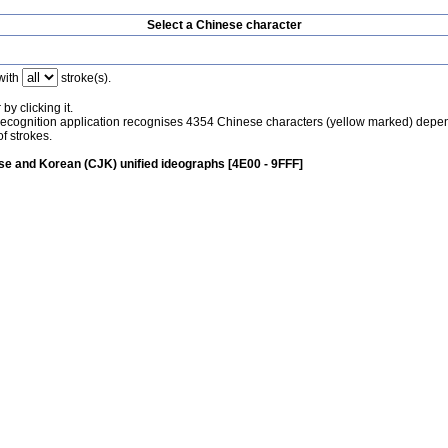
Select a Chinese character
with
stroke(s).
by clicking it.
recognition application recognises 4354 Chinese characters (yellow marked) depe
f strokes.
e and Korean (CJK) unified ideographs [4E00 - 9FFF]