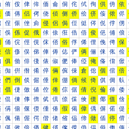
侐
侑
侒
侓
侔
侕
侖
侗
侘
侙
侚
供
侜
依
侠
価
侢
侣
侤
侥
侦
侧
侨
侩
侪
侫
侬
侭
侰
侱
侲
侳
侴
侵
侶
侷
侸
侹
侺
侻
侼
侽
俀
俁
係
促
俄
俅
俆
俇
俈
俉
俊
俋
俌
俍
俐
俑
俒
俓
俔
俕
俖
俗
俘
俙
俚
俛
俜
保
俠
信
俢
俣
俤
俥
俦
俧
俨
俩
俪
俫
俬
俭
俰
俱
俲
俳
俴
俵
俶
俷
俸
俹
俺
俻
俼
俽
倀
倁
倂
倃
倄
倅
倆
倇
倈
倉
倊
個
倌
倍
倐
們
倒
倓
倔
倕
倖
倗
倘
候
倚
倛
倜
倝
倠
倡
倢
倣
値
倥
倦
倧
倨
倩
倪
倫
倬
倭
倰
倱
倲
倳
倴
倵
倶
倷
倸
倹
债
倻
值
倽
偀
偁
偂
偃
偄
偅
偆
假
偈
偉
偊
偋
偌
偍
偐
偑
偒
偓
偔
偕
偖
偗
偘
偙
做
偛
停
偝
偠
偡
偢
偣
偤
健
偦
偧
偨
偩
偪
偫
偬
偭