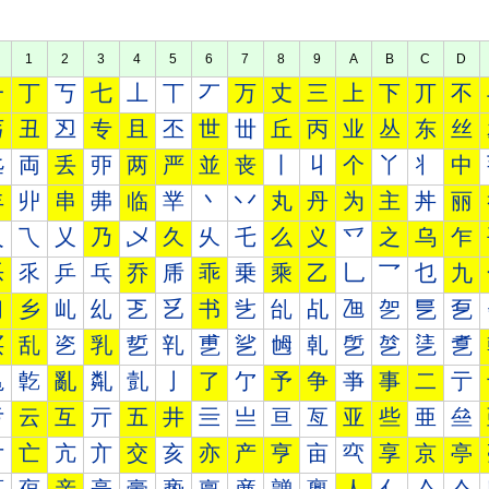
1
2
3
4
5
6
7
8
9
A
B
C
D
一
丁
丂
七
丄
丅
丆
万
丈
三
上
下
丌
不
丐
丑
丒
专
且
丕
世
丗
丘
丙
业
丛
东
丝
丠
両
丢
丣
两
严
並
丧
丨
丩
个
丫
丬
中
丰
丱
串
丳
临
丵
丶
丷
丸
丹
为
主
丼
丽
乀
乁
乂
乃
乄
久
乆
乇
么
义
乊
之
乌
乍
乐
乑
乒
乓
乔
乕
乖
乗
乘
乙
乚
乛
乜
九
习
乡
乢
乣
乤
乥
书
乧
乨
乩
乪
乫
乬
乭
买
乱
乲
乳
乴
乵
乶
乷
乸
乹
乺
乻
乼
乽
亀
亁
亂
亃
亄
亅
了
亇
予
争
亊
事
二
亍
亐
云
互
亓
五
井
亖
亗
亘
亙
亚
些
亜
亝
亠
亡
亢
亣
交
亥
亦
产
亨
亩
亪
享
京
亭