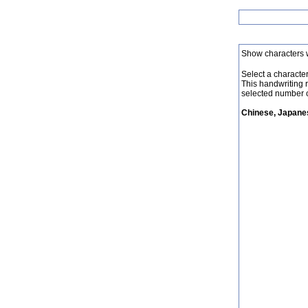
Show characters 
Select a character 
This handwriting 
selected number o
Chinese, Japanes