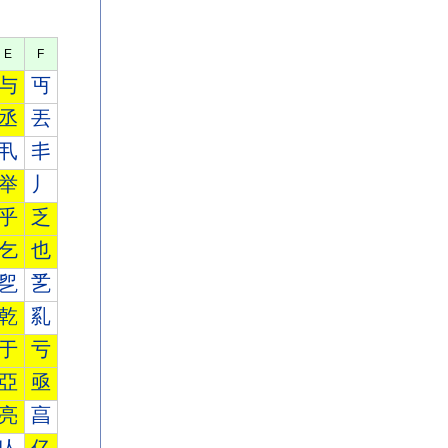
E
F
与
丏
丞
丟
丮
丯
举
丿
乎
乏
乞
也
乮
乯
乾
乿
于
亏
亞
亟
亮
亯