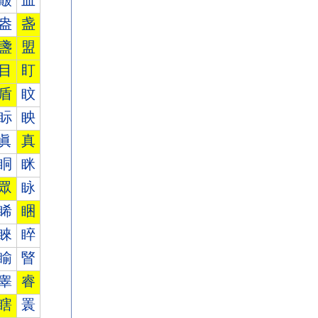
皾
皿
盎
盏
盞
盟
目
盯
盾
盿
眎
眏
眞
真
眮
眯
眾
眿
睎
睏
睞
睟
睮
睯
睾
睿
瞎
瞏