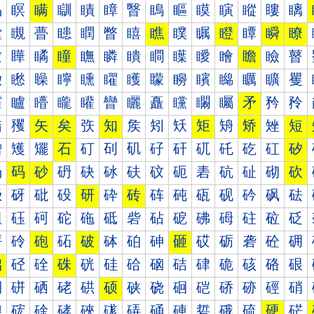
瞐
瞑
瞒
瞓
瞔
瞕
瞖
瞗
瞘
瞙
瞚
瞛
瞜
瞝
瞠
瞡
瞢
瞣
瞤
瞥
瞦
瞧
瞨
瞩
瞪
瞫
瞬
瞭
瞰
瞱
瞲
瞳
瞴
瞵
瞶
瞷
瞸
瞹
瞺
瞻
瞼
瞽
矀
矁
矂
矃
矄
矅
矆
矇
矈
矉
矊
矋
矌
矍
矐
矑
矒
矓
矔
矕
矖
矗
矘
矙
矚
矛
矜
矝
矠
矡
矢
矣
矤
知
矦
矧
矨
矩
矪
矫
矬
短
矰
矱
矲
石
矴
矵
矶
矷
矸
矹
矺
矻
矼
矽
砀
码
砂
砃
砄
砅
砆
砇
砈
砉
砊
砋
砌
砍
砐
砑
砒
砓
研
砕
砖
砗
砘
砙
砚
砛
砜
砝
砠
砡
砢
砣
砤
砥
砦
砧
砨
砩
砪
砫
砬
砭
砰
砱
砲
砳
破
砵
砶
砷
砸
砹
砺
砻
砼
砽
础
硁
硂
硃
硄
硅
硆
硇
硈
硉
硊
硋
硌
硍
硐
硑
硒
硓
硔
硕
硖
硗
硘
硙
硚
硛
硜
硝
硠
硡
硢
硣
硤
硥
硦
硧
硨
硩
硪
硫
硬
硭