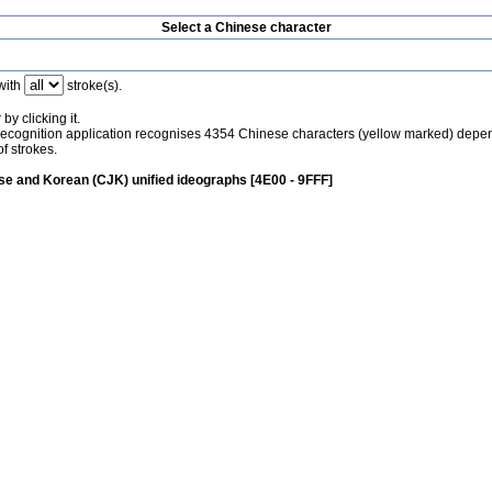
Select a Chinese character
with
stroke(s).
by clicking it.
recognition application recognises 4354 Chinese characters (yellow marked) depe
f strokes.
e and Korean (CJK) unified ideographs [4E00 - 9FFF]