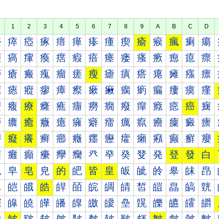
1
2
3
4
5
6
7
8
9
A
B
C
D
瘀
瘁
瘂
瘃
瘄
瘅
瘆
瘇
瘈
瘉
瘊
瘋
瘌
瘍
瘐
瘑
瘒
瘓
瘔
瘕
瘖
瘗
瘘
瘙
瘚
瘛
瘜
瘝
瘠
瘡
瘢
瘣
瘤
瘥
瘦
瘧
瘨
瘩
瘪
瘫
瘬
瘭
瘰
瘱
瘲
瘳
瘴
瘵
瘶
瘷
瘸
瘹
瘺
瘻
瘼
瘽
癀
癁
療
癃
癄
癅
癆
癇
癈
癉
癊
癋
癌
癍
癐
癑
癒
癓
癔
癕
癖
癗
癘
癙
癚
癛
癜
癝
癠
癡
癢
癣
癤
癥
癦
癧
癨
癩
癪
癫
癬
癭
癰
癱
癲
癳
癴
癵
癶
癷
癸
癹
発
登
發
白
皀
皁
皂
皃
的
皅
皆
皇
皈
皉
皊
皋
皌
皍
皐
皑
皒
皓
皔
皕
皖
皗
皘
皙
皚
皛
皜
皝
皠
皡
皢
皣
皤
皥
皦
皧
皨
皩
皪
皫
皬
皭