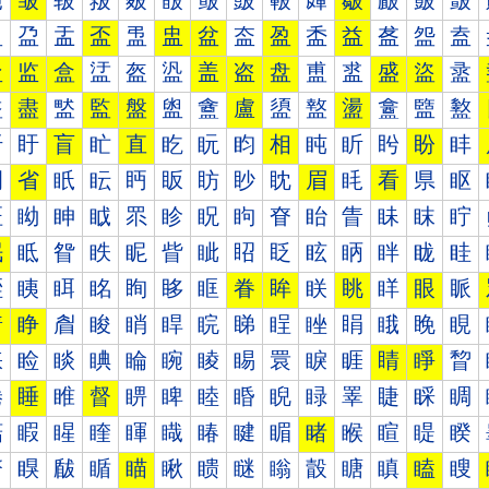
皰
皱
皲
皳
皴
皵
皶
皷
皸
皹
皺
皻
皼
皽
盀
盁
盂
盃
盄
盅
盆
盇
盈
盉
益
盋
盌
盍
盐
监
盒
盓
盔
盕
盖
盗
盘
盙
盚
盛
盜
盝
盠
盡
盢
監
盤
盥
盦
盧
盨
盩
盪
盫
盬
盭
盰
盱
盲
盳
直
盵
盶
盷
相
盹
盺
盻
盼
盽
眀
省
眂
眃
眄
眅
眆
眇
眈
眉
眊
看
県
眍
眐
眑
眒
眓
眔
眕
眖
眗
眘
眙
眚
眛
眜
眝
眠
眡
眢
眣
眤
眥
眦
眧
眨
眩
眪
眫
眬
眭
眰
眱
眲
眳
眴
眵
眶
眷
眸
眹
眺
眻
眼
眽
着
睁
睂
睃
睄
睅
睆
睇
睈
睉
睊
睋
睌
睍
睐
睑
睒
睓
睔
睕
睖
睗
睘
睙
睚
睛
睜
睝
睠
睡
睢
督
睤
睥
睦
睧
睨
睩
睪
睫
睬
睭
睰
睱
睲
睳
睴
睵
睶
睷
睸
睹
睺
睻
睼
睽
瞀
瞁
瞂
瞃
瞄
瞅
瞆
瞇
瞈
瞉
瞊
瞋
瞌
瞍