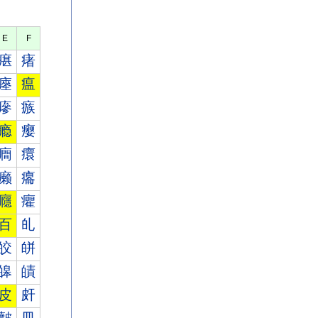
E
F
瘎
瘏
瘞
瘟
瘮
瘯
瘾
瘿
癎
癏
癞
癟
癮
癯
百
癿
皎
皏
皞
皟
皮
皯