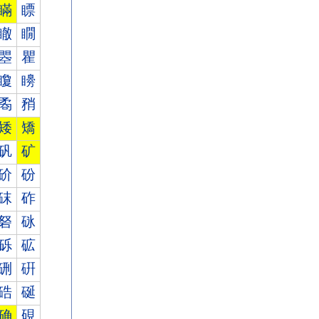
瞞
瞟
瞮
瞯
瞾
瞿
矎
矏
矞
矟
矮
矯
矾
矿
砎
砏
砞
砟
砮
砯
砾
砿
硎
硏
硞
硟
确
硯