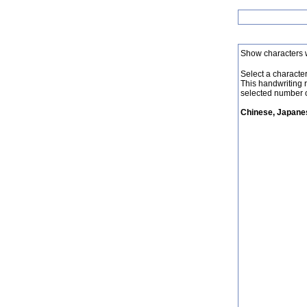
Show characters 
Select a character 
This handwriting 
selected number o
Chinese, Japanes