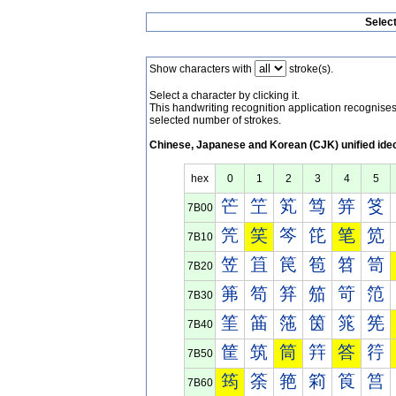
Selec
Show characters with
stroke(s).
Select a character by clicking it.
This handwriting recognition application recognis
selected number of strokes.
Chinese, Japanese and Korean (CJK) unified ide
hex
0
1
2
3
4
5
笀
笁
笂
笃
笄
笅
7B00
笐
笑
笒
笓
笔
笕
7B10
笠
笡
笢
笣
笤
笥
7B20
笰
笱
笲
笳
笴
笵
7B30
筀
筁
筂
筃
筄
筅
7B40
筐
筑
筒
筓
答
筕
7B50
筠
筡
筢
筣
筤
筥
7B60