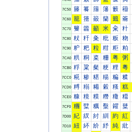
籐
籑
籒
籓
籔
籕
7C50
籠
籡
籢
籣
籤
籥
7C60
籰
籱
籲
米
籴
籵
7C70
粀
粁
粂
粃
粄
粅
7C80
粐
粑
粒
粓
粔
粕
7C90
粠
粡
粢
粣
粤
粥
7CA0
粰
粱
粲
粳
粴
粵
7CB0
糀
糁
糂
糃
糄
糅
7CC0
糐
糑
糒
糓
糔
糕
7CD0
糠
糡
糢
糣
糤
糥
7CE0
糰
糱
糲
糳
糴
糵
7CF0
紀
紁
紂
紃
約
紅
7D00
紐
紑
紒
紓
純
紕
7D10