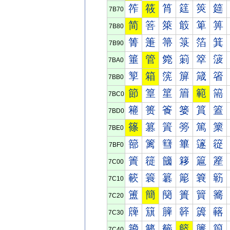
筰
筱
筲
筳
筴
筵
7B70
简
箁
箂
箃
箄
箅
7B80
箐
箑
箒
箓
箔
箕
7B90
箠
管
箢
箣
箤
箥
7BA0
箰
箱
箲
箳
箴
箵
7BB0
節
篁
篂
篃
範
篅
7BC0
篐
篑
篒
篓
篔
篕
7BD0
篠
篡
篢
篣
篤
篥
7BE0
篰
篱
篲
篳
篴
篵
7BF0
簀
簁
簂
簃
簄
簅
7C00
簐
簑
簒
簓
簔
簕
7C10
簠
簡
簢
簣
簤
簥
7C20
簰
簱
簲
簳
簴
簵
7C30
籀
籁
籂
籃
籄
籅
7C40