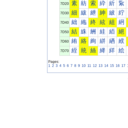
素
紡
索
紣
紤
紥
7D20
細
紱
紲
紳
紴
紵
7D30
絀
絁
終
絃
組
絅
7D40
結
絑
絒
絓
絔
絕
7D50
絠
絡
絢
絣
絤
絥
7D60
絰
統
絲
絳
絴
絵
7D70
Pages:
1
2
3
4
5
6
7
8
9
10
11
12
13
14
15
16
17