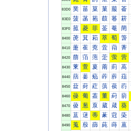
菐
菑
菒
菓
菔
菕
83D0
菠
菡
菢
菣
菤
菥
83E0
菰
菱
菲
菳
菴
菵
83F0
萀
萁
萂
萃
萄
萅
8400
萐
萑
萒
萓
萔
萕
8410
萠
萡
萢
萣
萤
营
8420
萰
萱
萲
萳
萴
萵
8430
葀
葁
葂
葃
葄
葅
8440
葐
葑
葒
葓
葔
葕
8450
葠
葡
葢
董
葤
葥
8460
葰
葱
葲
葳
葴
葵
8470
蒀
蒁
蒂
蒃
蒄
蒅
8480
蒐
蒑
蒒
蒓
蒔
蒕
8490