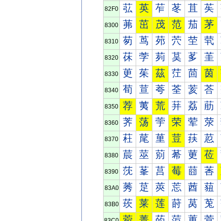
苰
英
苲
苳
苴
苵
82F0
茀
茁
茂
范
茄
茅
8300
茐
茑
茒
茓
茔
茕
8310
茠
茡
茢
茣
茤
茥
8320
茰
茱
茲
茳
茴
茵
8330
荀
荁
荂
荃
荄
荅
8340
荐
荑
荒
荓
荔
荕
8350
荠
荡
荢
荣
荤
荥
8360
荰
荱
荲
荳
荴
荵
8370
莀
莁
莂
莃
莄
莅
8380
莐
莑
莒
莓
莔
莕
8390
莠
莡
莢
莣
莤
莥
83A0
莰
莱
莲
莳
莴
莵
83B0
菀
菁
菂
菃
菄
菅
83C0