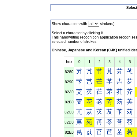
Selec
Show characters with
stroke(s).
Select a character by clicking it.
This handwriting recognition application recognis
selected number of strokes.
Chinese, Japanese and Korean (CJK) unified ide
hex
0
1
2
3
4
5
芀
芁
节
芃
芄
芅
8280
芐
芑
芒
芓
芔
芕
8290
芠
芡
芢
芣
芤
芥
82A0
芰
花
芲
芳
芴
芵
82B0
苀
苁
苂
苃
苄
苅
82C0
苐
苑
苒
苓
苔
苕
82D0
苠
苡
苢
苣
苤
若
82E0