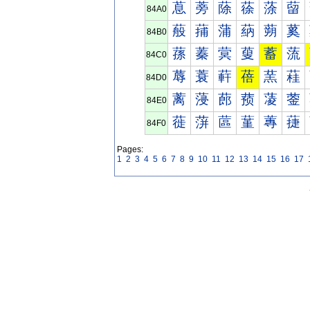
蒠
蒡
蒢
蒣
蒤
蒥
84A0
蒰
蒱
蒲
蒳
蒴
蒵
84B0
蓀
蓁
蓂
蓃
蓄
蓅
84C0
蓐
蓑
蓒
蓓
蓔
蓕
84D0
蓠
蓡
蓢
蓣
蓤
蓥
84E0
蓰
蓱
蓲
蓳
蓴
蓵
84F0
Pages:
1
2
3
4
5
6
7
8
9
10
11
12
13
14
15
16
17