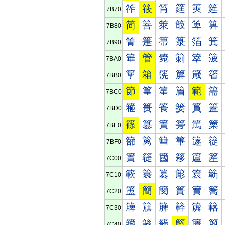
筰
筱
筲
筳
筴
筵
7B70
简
箁
箂
箃
箄
箅
7B80
箐
箑
箒
箓
箔
箕
7B90
箠
管
箢
箣
箤
箥
7BA0
箰
箱
箲
箳
箴
箵
7BB0
節
篁
篂
篃
範
篅
7BC0
篐
篑
篒
篓
篔
篕
7BD0
篠
篡
篢
篣
篤
篥
7BE0
篰
篱
篲
篳
篴
篵
7BF0
簀
簁
簂
簃
簄
簅
7C00
簐
簑
簒
簓
簔
簕
7C10
簠
簡
簢
簣
簤
簥
7C20
簰
簱
簲
簳
簴
簵
7C30
籀
籁
籂
籃
籄
籅
7C40