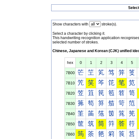
Selec
Show characters with
stroke(s).
Select a character by clicking it.
This handwriting recognition application recognis
selected number of strokes.
Chinese, Japanese and Korean (CJK) unified ide
hex
0
1
2
3
4
5
笀
笁
笂
笃
笄
笅
7B00
笐
笑
笒
笓
笔
笕
7B10
笠
笡
笢
笣
笤
笥
7B20
笰
笱
笲
笳
笴
笵
7B30
筀
筁
筂
筃
筄
筅
7B40
筐
筑
筒
筓
答
筕
7B50
筠
筡
筢
筣
筤
筥
7B60