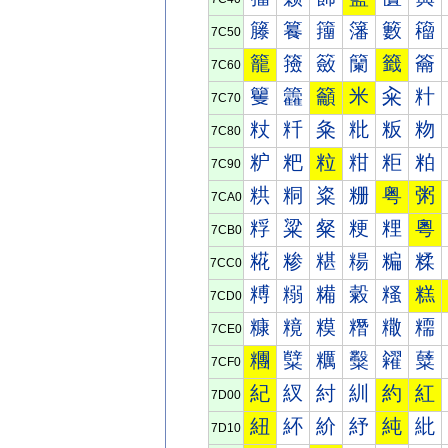
籐
籑
籒
籓
籔
籕
7C50
籠
籡
籢
籣
籤
籥
7C60
籰
籱
籲
米
籴
籵
7C70
粀
粁
粂
粃
粄
粅
7C80
粐
粑
粒
粓
粔
粕
7C90
粠
粡
粢
粣
粤
粥
7CA0
粰
粱
粲
粳
粴
粵
7CB0
糀
糁
糂
糃
糄
糅
7CC0
糐
糑
糒
糓
糔
糕
7CD0
糠
糡
糢
糣
糤
糥
7CE0
糰
糱
糲
糳
糴
糵
7CF0
紀
紁
紂
紃
約
紅
7D00
紐
紑
紒
紓
純
紕
7D10