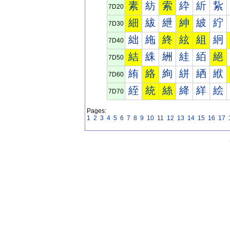
素
紡
索
紣
紤
紥
7D20
細
紱
紲
紳
紴
紵
7D30
絀
絁
終
絃
組
絅
7D40
結
絑
絒
絓
絔
絕
7D50
絠
絡
絢
絣
絤
絥
7D60
絰
統
絲
絳
絴
絵
7D70
Pages:
1
2
3
4
5
6
7
8
9
10
11
12
13
14
15
16
17