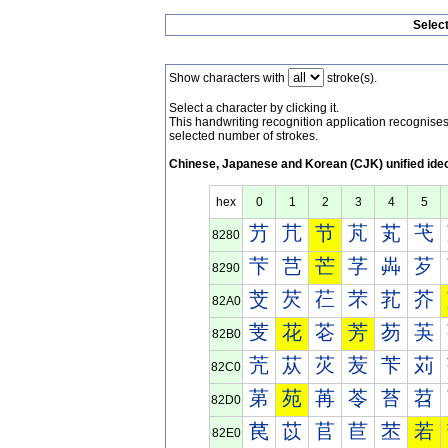
Selec
Show characters with
stroke(s).
Select a character by clicking it.
This handwriting recognition application recognis
selected number of strokes.
Chinese, Japanese and Korean (CJK) unified ide
hex
0
1
2
3
4
5
芀
芁
节
芃
芄
芅
8280
芐
芑
芒
芓
芔
芕
8290
芠
芡
芢
芣
芤
芥
82A0
芰
花
芲
芳
芴
芵
82B0
苀
苁
苂
苃
苄
苅
82C0
苐
苑
苒
苓
苔
苕
82D0
苠
苡
苢
苣
苤
若
82E0