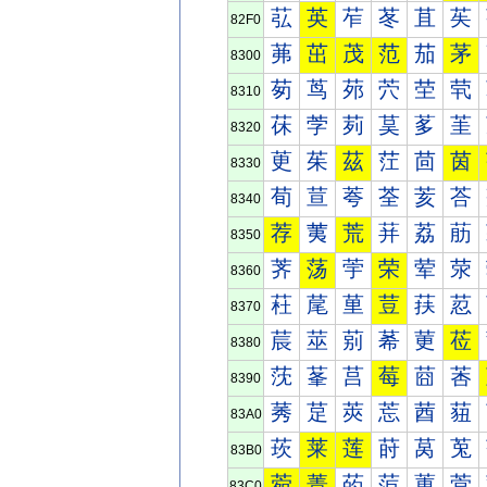
苰
英
苲
苳
苴
苵
82F0
茀
茁
茂
范
茄
茅
8300
茐
茑
茒
茓
茔
茕
8310
茠
茡
茢
茣
茤
茥
8320
茰
茱
茲
茳
茴
茵
8330
荀
荁
荂
荃
荄
荅
8340
荐
荑
荒
荓
荔
荕
8350
荠
荡
荢
荣
荤
荥
8360
荰
荱
荲
荳
荴
荵
8370
莀
莁
莂
莃
莄
莅
8380
莐
莑
莒
莓
莔
莕
8390
莠
莡
莢
莣
莤
莥
83A0
莰
莱
莲
莳
莴
莵
83B0
菀
菁
菂
菃
菄
菅
83C0