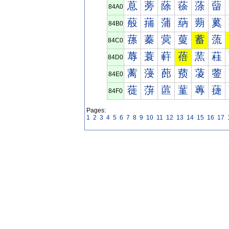
蒠
蒡
蒢
蒣
蒤
蒥
84A0
蒰
蒱
蒲
蒳
蒴
蒵
84B0
蓀
蓁
蓂
蓃
蓄
蓅
84C0
蓐
蓑
蓒
蓓
蓔
蓕
84D0
蓠
蓡
蓢
蓣
蓤
蓥
84E0
蓰
蓱
蓲
蓳
蓴
蓵
84F0
Pages:
1
2
3
4
5
6
7
8
9
10
11
12
13
14
15
16
17