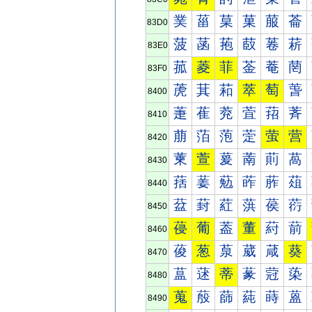
菐
菑
菒
菓
菔
菕
83D0
菠
菡
菢
菣
菤
菥
83E0
菰
菱
菲
菳
菴
菵
83F0
萀
萁
萂
萃
萄
萅
8400
萐
萑
萒
萓
萔
萕
8410
萠
萡
萢
萣
萤
营
8420
萰
萱
萲
萳
萴
萵
8430
葀
葁
葂
葃
葄
葅
8440
葐
葑
葒
葓
葔
葕
8450
葠
葡
葢
董
葤
葥
8460
葰
葱
葲
葳
葴
葵
8470
蒀
蒁
蒂
蒃
蒄
蒅
8480
蒐
蒑
蒒
蒓
蒔
蒕
8490