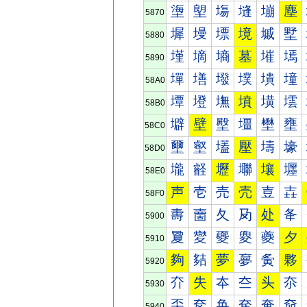
塰
塱
塲
塳
塴
塵
5870
墀
墁
墂
境
墄
墅
5880
墐
墑
墒
墓
墔
墕
5890
墠
墡
墢
墣
墤
墥
58A0
墰
墱
墲
墳
墴
墵
58B0
壀
壁
壂
壃
壄
壅
58C0
壐
壑
壒
壓
壔
壕
58D0
壠
壡
壢
壣
壤
壥
58E0
声
壱
売
壳
壴
壵
58F0
夀
夁
夂
夃
处
夅
5900
夐
夑
夒
夓
夔
夕
5910
夠
夡
夢
夣
夤
夥
5920
夰
失
夲
夳
头
夵
5930
奀
奁
奂
奃
奄
奅
5940