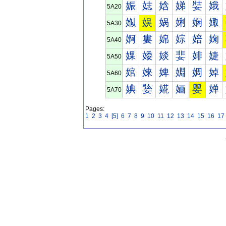
娠
娡
娢
娣
娤
娥
5A20
娰
娱
娲
娳
娴
娵
5A30
婀
婁
婂
婃
婄
婅
5A40
婐
婑
婒
婓
婔
婕
5A50
婠
婡
婢
婣
婤
婥
5A60
婰
婱
婲
婳
婴
婵
5A70
Pages:
1
2
3
4
[5]
6
7
8
9
10
11
12
13
14
15
16
17