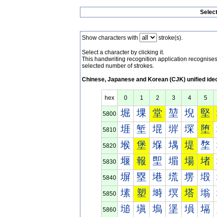
Selec
Show characters with
stroke(s).
Select a character by clicking it.
This handwriting recognition application recognis
selected number of strokes.
Chinese, Japanese and Korean (CJK) unified ide
hex
0
1
2
3
4
5
堀
堁
堂
堃
堄
堅
5800
堐
堑
堒
堓
堔
堕
5810
堠
堡
堢
堣
堤
堥
5820
堰
報
堲
堳
場
堵
5830
塀
塁
塂
塃
塄
塅
5840
塐
塑
塒
塓
塔
塕
5850
塠
塡
塢
塣
塤
塥
5860