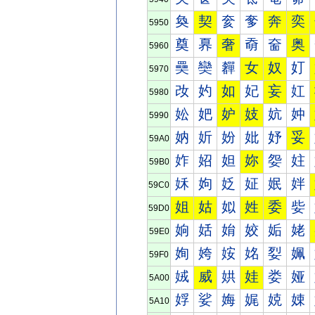
奐
契
奒
奓
奔
奕
5950
奠
奡
奢
奣
奤
奥
5960
奰
奱
奲
女
奴
奵
5970
妀
妁
如
妃
妄
妅
5980
妐
妑
妒
妓
妔
妕
5990
妠
妡
妢
妣
妤
妥
59A0
妰
妱
妲
妳
妴
妵
59B0
姀
姁
姂
姃
姄
姅
59C0
姐
姑
姒
姓
委
姕
59D0
姠
姡
姢
姣
姤
姥
59E0
姰
姱
姲
姳
姴
姵
59F0
娀
威
娂
娃
娄
娅
5A00
娐
娑
娒
娓
娔
娕
5A10