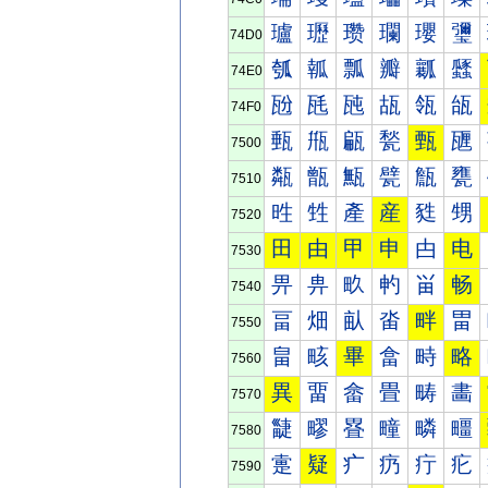
瓐
瓑
瓒
瓓
瓔
瓕
74D0
瓠
瓡
瓢
瓣
瓤
瓥
74E0
瓰
瓱
瓲
瓳
瓴
瓵
74F0
甀
甁
甂
甃
甄
甅
7500
甐
甑
甒
甓
甔
甕
7510
甠
甡
產
産
甤
甥
7520
田
由
甲
申
甴
电
7530
畀
畁
畂
畃
畄
畅
7540
畐
畑
畒
畓
畔
畕
7550
畠
畡
畢
畣
畤
略
7560
異
畱
畲
畳
畴
畵
7570
疀
疁
疂
疃
疄
疅
7580
疐
疑
疒
疓
疔
疕
7590