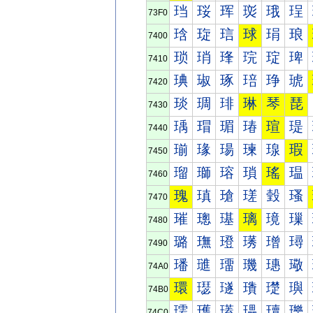
珰
珱
珲
珳
珴
珵
73F0
琀
琁
琂
球
琄
琅
7400
琐
琑
琒
琓
琔
琕
7410
琠
琡
琢
琣
琤
琥
7420
琰
琱
琲
琳
琴
琵
7430
瑀
瑁
瑂
瑃
瑄
瑅
7440
瑐
瑑
瑒
瑓
瑔
瑕
7450
瑠
瑡
瑢
瑣
瑤
瑥
7460
瑰
瑱
瑲
瑳
瑴
瑵
7470
璀
璁
璂
璃
璄
璅
7480
璐
璑
璒
璓
璔
璕
7490
璠
璡
璢
璣
璤
璥
74A0
環
璱
璲
璳
璴
璵
74B0
瓀
瓁
瓂
瓃
瓄
瓅
74C0