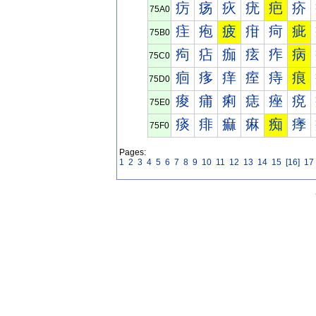
疠
疡
疢
疣
疤
疥
75A0
疰
疱
疲
疳
疴
疵
75B0
痀
痁
痂
痃
痄
病
75C0
痐
痑
痒
痓
痔
痕
75D0
痠
痡
痢
痣
痤
痥
75E0
痰
痱
痲
痳
痴
痵
75F0
Pages:
1
2
3
4
5
6
7
8
9
10
11
12
13
14
15
[16]
17