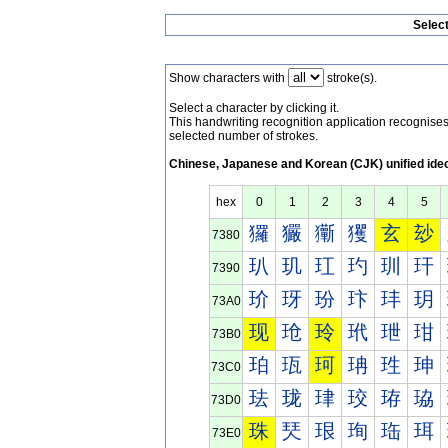
Selec
Show characters with
stroke(s).
Select a character by clicking it.
This handwriting recognition application recognis
selected number of strokes.
Chinese, Japanese and Korean (CJK) unified ide
hex
0
1
2
3
4
5
玀
玁
玂
玃
玄
玅
7380
玐
玑
玒
玓
玔
玕
7390
玠
玡
玢
玣
玤
玥
73A0
现
玱
玲
玳
玴
玵
73B0
珀
珁
珂
珃
珄
珅
73C0
珐
珑
珒
珓
珔
珕
73D0
珠
珡
珢
珣
珤
珥
73E0