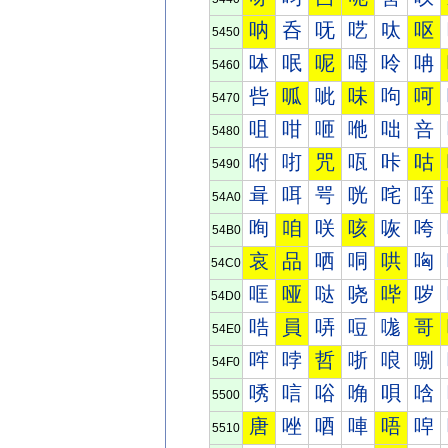
呐
呑
呒
呓
呔
呕
5450
呠
呡
呢
呣
呤
呥
5460
呰
呱
呲
味
呴
呵
5470
咀
咁
咂
咃
咄
咅
5480
咐
咑
咒
咓
咔
咕
5490
咠
咡
咢
咣
咤
咥
54A0
咰
咱
咲
咳
咴
咵
54B0
哀
品
哂
哃
哄
哅
54C0
哐
哑
哒
哓
哔
哕
54D0
哠
員
哢
哣
哤
哥
54E0
哰
哱
哲
哳
哴
哵
54F0
唀
唁
唂
唃
唄
唅
5500
唐
唑
唒
唓
唔
唕
5510