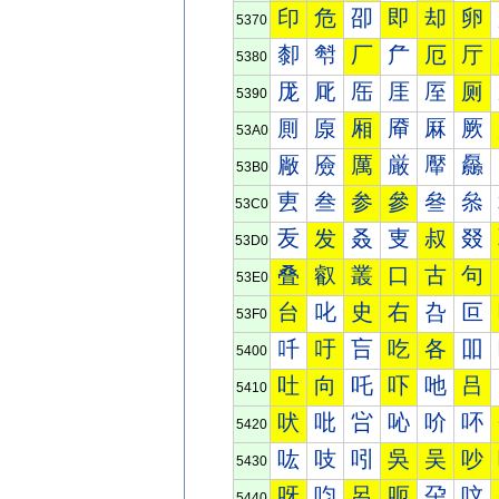
印
危
卲
即
却
卵
5370
厀
厁
厂
厃
厄
厅
5380
厐
厑
厒
厓
厔
厕
5390
厠
厡
厢
厣
厤
厥
53A0
厰
厱
厲
厳
厴
厵
53B0
叀
叁
参
參
叄
叅
53C0
叐
发
叒
叓
叔
叕
53D0
叠
叡
叢
口
古
句
53E0
台
叱
史
右
叴
叵
53F0
吀
吁
吂
吃
各
吅
5400
吐
向
吒
吓
吔
吕
5410
吠
吡
吢
吣
吤
吥
5420
吰
吱
吲
吳
吴
吵
5430
呀
呁
呂
呃
呄
呅
5440