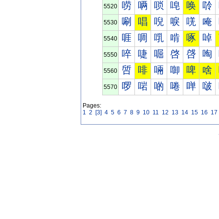
唠
唡
唢
唣
唤
唥
5520
唰
唱
唲
唳
唴
唵
5530
啀
啁
啂
啃
啄
啅
5540
啐
啑
啒
啓
啔
啕
5550
啠
啡
啢
啣
啤
啥
5560
啰
啱
啲
啳
啴
啵
5570
Pages:
1
2
[3]
4
5
6
7
8
9
10
11
12
13
14
15
16
17