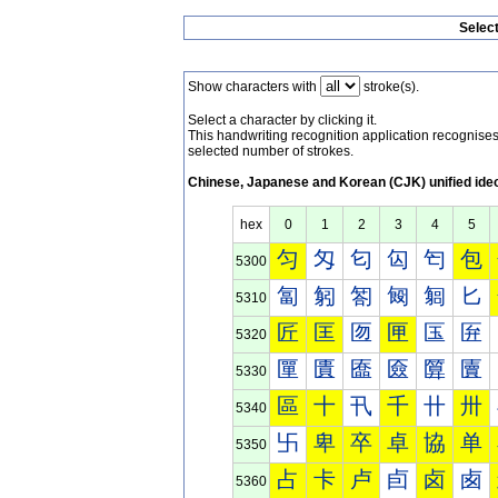
Selec
Show characters with
stroke(s).
Select a character by clicking it.
This handwriting recognition application recognis
selected number of strokes.
Chinese, Japanese and Korean (CJK) unified ide
hex
0
1
2
3
4
5
匀
匁
匂
匃
匄
包
5300
匐
匑
匒
匓
匔
匕
5310
匠
匡
匢
匣
匤
匥
5320
匰
匱
匲
匳
匴
匵
5330
區
十
卂
千
卄
卅
5340
卐
卑
卒
卓
協
单
5350
占
卡
卢
卣
卤
卥
5360