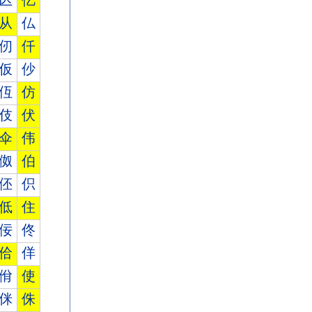
亾
亿
从
仏
仞
仟
仮
仯
仾
仿
伎
伏
伞
伟
伮
伯
伾
伿
低
住
佞
佟
佮
佯
佾
使
侎
侏