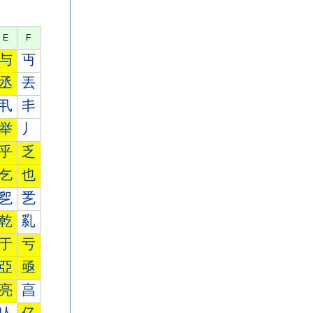
E
F
与
丏
丞
丟
丮
丯
举
丿
乎
乏
乞
也
乮
乯
乾
乿
于
亏
亞
亟
亮
亯