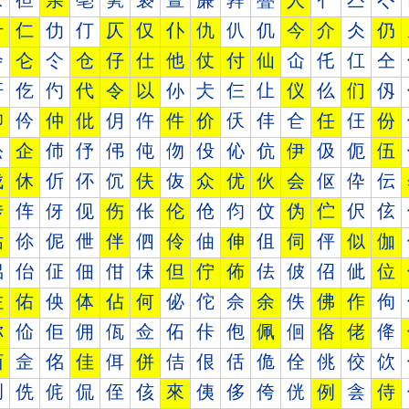
亰
亱
亲
亳
亴
亵
亶
亷
亸
亹
人
亻
亼
亽
什
仁
仂
仃
仄
仅
仆
仇
仈
仉
今
介
仌
仍
仐
仑
仒
仓
仔
仕
他
仗
付
仙
仚
仛
仜
仝
仠
仡
仢
代
令
以
仦
仧
仨
仩
仪
仫
们
仭
仰
仱
仲
仳
仴
仵
件
价
仸
仹
仺
任
仼
份
伀
企
伂
伃
伄
伅
伆
伇
伈
伉
伊
伋
伌
伍
伐
休
伒
伓
伔
伕
伖
众
优
伙
会
伛
伜
伝
传
伡
伢
伣
伤
伥
伦
伧
伨
伩
伪
伫
伬
伭
估
伱
伲
伳
伴
伵
伶
伷
伸
伹
伺
伻
似
伽
佀
佁
佂
佃
佄
佅
但
佇
佈
佉
佊
佋
佌
位
佐
佑
佒
体
佔
何
佖
佗
佘
余
佚
佛
作
佝
你
佡
佢
佣
佤
佥
佦
佧
佨
佩
佪
佫
佬
佭
佰
佱
佲
佳
佴
併
佶
佷
佸
佹
佺
佻
佼
佽
侀
侁
侂
侃
侄
侅
來
侇
侈
侉
侊
例
侌
侍