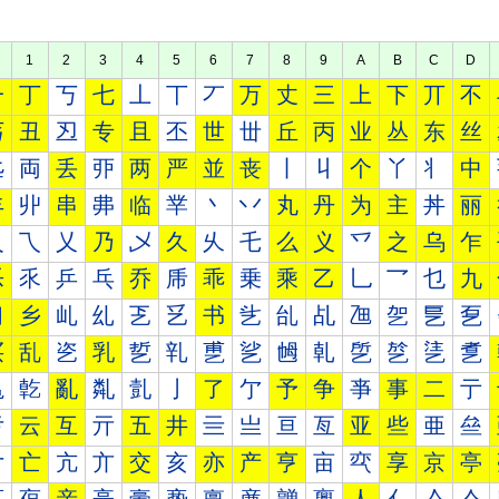
1
2
3
4
5
6
7
8
9
A
B
C
D
一
丁
丂
七
丄
丅
丆
万
丈
三
上
下
丌
不
丐
丑
丒
专
且
丕
世
丗
丘
丙
业
丛
东
丝
丠
両
丢
丣
两
严
並
丧
丨
丩
个
丫
丬
中
丰
丱
串
丳
临
丵
丶
丷
丸
丹
为
主
丼
丽
乀
乁
乂
乃
乄
久
乆
乇
么
义
乊
之
乌
乍
乐
乑
乒
乓
乔
乕
乖
乗
乘
乙
乚
乛
乜
九
习
乡
乢
乣
乤
乥
书
乧
乨
乩
乪
乫
乬
乭
买
乱
乲
乳
乴
乵
乶
乷
乸
乹
乺
乻
乼
乽
亀
亁
亂
亃
亄
亅
了
亇
予
争
亊
事
二
亍
亐
云
互
亓
五
井
亖
亗
亘
亙
亚
些
亜
亝
亠
亡
亢
亣
交
亥
亦
产
亨
亩
亪
享
京
亭