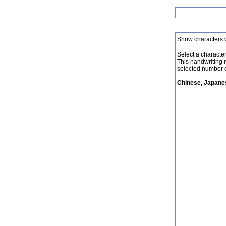
Show characters 
Select a character 
This handwriting 
selected number o
Chinese, Japanes