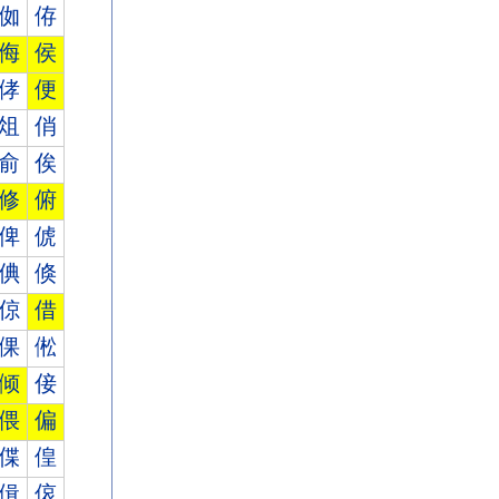
侞
侟
侮
侯
侾
便
俎
俏
俞
俟
修
俯
俾
俿
倎
倏
倞
借
倮
倯
倾
倿
偎
偏
偞
偟
偮
偯