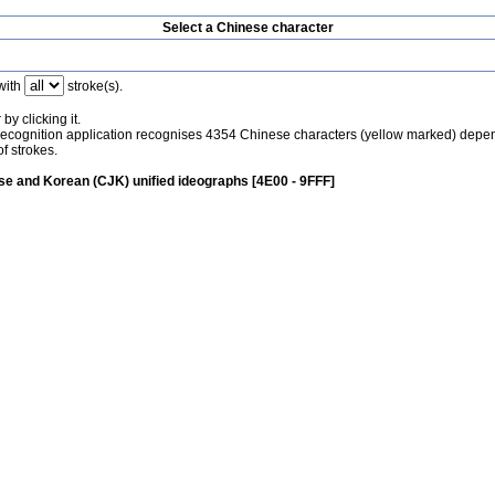
Select a Chinese character
with
stroke(s).
by clicking it.
recognition application recognises 4354 Chinese characters (yellow marked) depe
f strokes.
e and Korean (CJK) unified ideographs [4E00 - 9FFF]