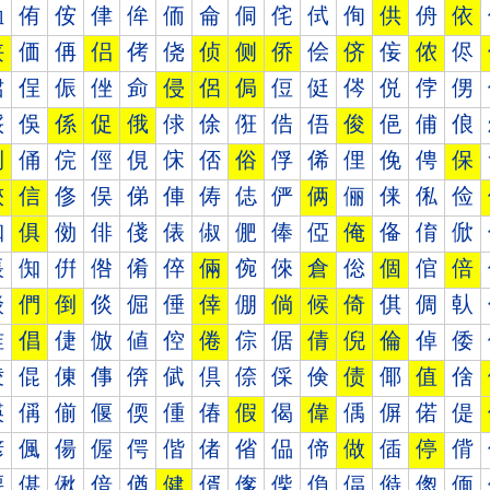
侐
侑
侒
侓
侔
侕
侖
侗
侘
侙
侚
供
侜
依
侠
価
侢
侣
侤
侥
侦
侧
侨
侩
侪
侫
侬
侭
侰
侱
侲
侳
侴
侵
侶
侷
侸
侹
侺
侻
侼
侽
俀
俁
係
促
俄
俅
俆
俇
俈
俉
俊
俋
俌
俍
俐
俑
俒
俓
俔
俕
俖
俗
俘
俙
俚
俛
俜
保
俠
信
俢
俣
俤
俥
俦
俧
俨
俩
俪
俫
俬
俭
俰
俱
俲
俳
俴
俵
俶
俷
俸
俹
俺
俻
俼
俽
倀
倁
倂
倃
倄
倅
倆
倇
倈
倉
倊
個
倌
倍
倐
們
倒
倓
倔
倕
倖
倗
倘
候
倚
倛
倜
倝
倠
倡
倢
倣
値
倥
倦
倧
倨
倩
倪
倫
倬
倭
倰
倱
倲
倳
倴
倵
倶
倷
倸
倹
债
倻
值
倽
偀
偁
偂
偃
偄
偅
偆
假
偈
偉
偊
偋
偌
偍
偐
偑
偒
偓
偔
偕
偖
偗
偘
偙
做
偛
停
偝
偠
偡
偢
偣
偤
健
偦
偧
偨
偩
偪
偫
偬
偭