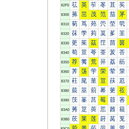
苰
英
苲
苳
苴
苵
82F0
茀
茁
茂
范
茄
茅
8300
茐
茑
茒
茓
茔
茕
8310
茠
茡
茢
茣
茤
茥
8320
茰
茱
茲
茳
茴
茵
8330
荀
荁
荂
荃
荄
荅
8340
荐
荑
荒
荓
荔
荕
8350
荠
荡
荢
荣
荤
荥
8360
荰
荱
荲
荳
荴
荵
8370
莀
莁
莂
莃
莄
莅
8380
莐
莑
莒
莓
莔
莕
8390
莠
莡
莢
莣
莤
莥
83A0
莰
莱
莲
莳
莴
莵
83B0
菀
菁
菂
菃
菄
菅
83C0