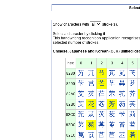
Selec
Show characters with
stroke(s).
Select a character by clicking it.
This handwriting recognition application recognis
selected number of strokes.
Chinese, Japanese and Korean (CJK) unified ide
hex
0
1
2
3
4
5
芀
芁
节
芃
芄
芅
8280
芐
芑
芒
芓
芔
芕
8290
芠
芡
芢
芣
芤
芥
82A0
芰
花
芲
芳
芴
芵
82B0
苀
苁
苂
苃
苄
苅
82C0
苐
苑
苒
苓
苔
苕
82D0
苠
苡
苢
苣
苤
若
82E0