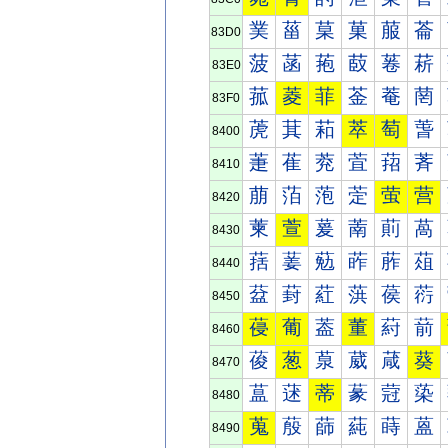
菐
菑
菒
菓
菔
菕
83D0
菠
菡
菢
菣
菤
菥
83E0
菰
菱
菲
菳
菴
菵
83F0
萀
萁
萂
萃
萄
萅
8400
萐
萑
萒
萓
萔
萕
8410
萠
萡
萢
萣
萤
营
8420
萰
萱
萲
萳
萴
萵
8430
葀
葁
葂
葃
葄
葅
8440
葐
葑
葒
葓
葔
葕
8450
葠
葡
葢
董
葤
葥
8460
葰
葱
葲
葳
葴
葵
8470
蒀
蒁
蒂
蒃
蒄
蒅
8480
蒐
蒑
蒒
蒓
蒔
蒕
8490