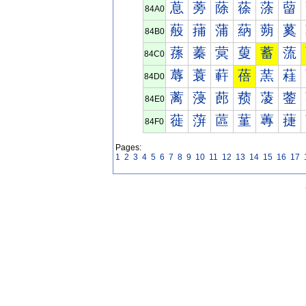
蒠
蒡
蒢
蒣
蒤
蒥
84A0
蒰
蒱
蒲
蒳
蒴
蒵
84B0
蓀
蓁
蓂
蓃
蓄
蓅
84C0
蓐
蓑
蓒
蓓
蓔
蓕
84D0
蓠
蓡
蓢
蓣
蓤
蓥
84E0
蓰
蓱
蓲
蓳
蓴
蓵
84F0
Pages:
1
2
3
4
5
6
7
8
9
10
11
12
13
14
15
16
17