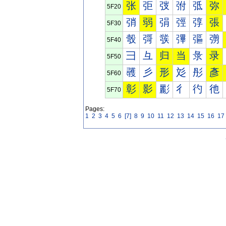
张
弡
弢
弣
弤
弥
5F20
弰
弱
弲
弳
弴
張
5F30
彀
彁
彂
彃
彄
彅
5F40
彐
彑
归
当
彔
录
5F50
彠
彡
形
彣
彤
彥
5F60
彰
影
彲
彳
彴
彵
5F70
Pages:
1
2
3
4
5
6
[7]
8
9
10
11
12
13
14
15
16
17