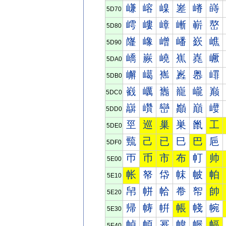
嵰
嵱
嵲
嵳
嵴
嵵
5D70
嶀
嶁
嶂
嶃
嶄
嶅
5D80
嶐
嶑
嶒
嶓
嶔
嶕
5D90
嶠
嶡
嶢
嶣
嶤
嶥
5DA0
嶰
嶱
嶲
嶳
嶴
嶵
5DB0
巀
巁
巂
巃
巄
巅
5DC0
巐
巑
巒
巓
巔
巕
5DD0
巠
巡
巢
巣
巤
工
5DE0
巰
己
已
巳
巴
巵
5DF0
帀
币
市
布
帄
帅
5E00
帐
帑
帒
帓
帔
帕
5E10
帠
帡
帢
帣
帤
帥
5E20
帰
帱
帲
帳
帴
帵
5E30
幀
幁
幂
幃
幄
幅
5E40