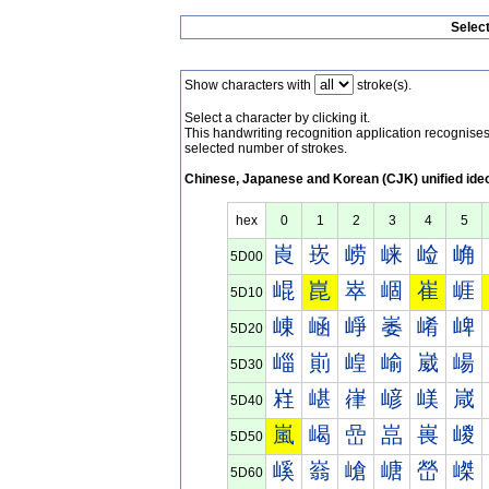
Selec
Show characters with
stroke(s).
Select a character by clicking it.
This handwriting recognition application recognis
selected number of strokes.
Chinese, Japanese and Korean (CJK) unified ide
hex
0
1
2
3
4
5
崀
崁
崂
崃
崄
崅
5D00
崐
崑
崒
崓
崔
崕
5D10
崠
崡
崢
崣
崤
崥
5D20
崰
崱
崲
崳
崴
崵
5D30
嵀
嵁
嵂
嵃
嵄
嵅
5D40
嵐
嵑
嵒
嵓
嵔
嵕
5D50
嵠
嵡
嵢
嵣
嵤
嵥
5D60