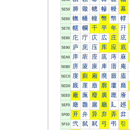
幐
幑
幒
幓
幔
幕
5E50
幠
幡
幢
幣
幤
幥
5E60
幰
幱
干
平
年
幵
5E70
庀
庁
庂
広
庄
庅
5E80
庐
庑
庒
库
应
底
5E90
庠
庡
庢
庣
庤
庥
5EA0
庰
庱
庲
庳
庴
庵
5EB0
廀
廁
廂
廃
廄
廅
5EC0
廐
廑
廒
廓
廔
廕
5ED0
廠
廡
廢
廣
廤
廥
5EE0
廰
廱
廲
廳
廴
廵
5EF0
开
弁
异
弃
弄
弅
5F00
弐
弑
弒
弓
弔
引
5F10